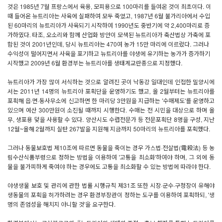
것은 1985년 7월 프랑스에서 육용, 모피용으로 100마리를 들여온 것이 최초이다. 이
때 들어온 뉴트리아는 사육에 실패하여 모두 죽었고, 1987년 6월 불가리아에서 수입
된 60마리의 뉴트리아가 사육되기 시작하여 1990년도 중반기에 약 2,400마리로 증
가하였다. 타조, 오소리와 함께 산업화 방안이 모색된 뉴트리아가 축산법상 가축에 포
함된 것이 2001년인데, 당시 뉴트리아는 470여 농가 15만 마리에 이르렀다. 그러나
수익성이 떨어지면서 사육을 포기하고 뉴트리아를 야생에 유기하는 농가가 증가하기
시작했고 2009년 6월 환경부는 뉴트리아를 생태계교란종으로 지정했다.
뉴트리아가 가장 많이 서식하는 것으로 알려진 곳이 낙동강 일대인데 인접한 밀양시에
서는 2011년 14명의 뉴트리아 포획단을 운영하기도 했고, 올 2월부터는 뉴트리아를
포획해 읍·면·동사무소에 신고하면 한 마리당 3만원을 지급하는 '수매제도'를 운영하고
있으며 예산 300만원이 소진될 때까지 시행한다. 수매는 전 시민을 대상으로 하며 올
무, 생포용 덫을 사용할 수 있다. 양산시도 수렵전문가 등 전문포획단 8명을 구성, 지난
12월~올해 2월까지 실탄 267발을 지원해 지금까지 50마리의 뉴트리아를 포획했다.
그러나 동물보호법 제10조에 따르면 동물을 죽이는 경우 가스법·전살법(電殺法) 등 농
림수산식품부령으로 정하는 방법을 이용하여 '고통을 최소화'하여야 하며, 그 외에 동
물을 불가피하게 죽여야 하는 경우에도 고통을 최소화할 수 있는 방법에 따라야 한다.
야생생물 보호 및 관리에 관한 법률 시행규칙 제31조 또한 시장·군수·구청장이 유해야
생동물의 포획을 허가하려는 경우 환경부장관이 정하는 도구를 이용하여 포획하되, '생
명의 존엄성을 해치지 아니할 것'을 요구한다.