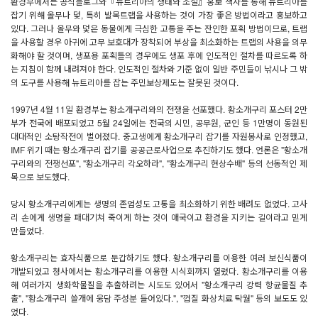
환경부에서는 공식블로그와『뉴트리아의 생태와 조절』홍보 책자를 통해 뉴트리아를
잡기 위해 올무나 덫, 특히 발목트랩을 사용하는 것이 가장 좋은 방법이라고 홍보하고
있다. 그러나 올무와 덫은 동물에게 극심한 고통을 주는 잔인한 포획 방법이므로, 트랩
을 사용할 경우 아귀에 고무 보호대가 장착되어 부상을 최소화하는 트랩의 사용을 의무
화해야 할 것이며, 생포용 포획틀의 경우에도 생포 후에 인도적인 절차를 따르도록 하
는 지침이 함께 내려져야 한다. 인도적인 절차와 기준 없이 일반 주민들이 낚시나 그 밖
의 도구를 사용해 뉴트리아를 잡는 주민보상제도는 잘못된 것이다.
1997년 4월 11일 환경부는 황소개구리와의 전쟁을 선포했다. 황소개구리 포스터 2만
부가 전국에 배포되었고 5월 24일에는 전국의 시민, 공무원, 군인 등 1만명이 동원된
대대적인 소탕작전이 벌어졌다. 중고생에게 황소개구리 잡기를 자원봉사로 인정했고,
IMF 위기 때는 황소개구리 잡기를 공공근로사업으로 추진하기도 했다. 언론은 "황소개
구리와의 전쟁선포", "황소개구리 각오하라", "황소개구리 현상수배" 등의 선동적인 제
목으로 보도했다.
당시 황소개구리에게는 생명의 존엄성도 고통을 최소화하기 위한 배려도 없었다. 고사
리 손에게 생명을 패대기쳐 죽이게 하는 것이 애국이고 환경을 지키는 길이라고 믿게
만들었다.
황소개구리는 효자식품으로 둔갑하기도 했다. 황소개구리를 이용한 여러 보신식품이
개발되었고 청사에서는 황소개구리를 이용한 시식회까지 열렸다. 황소개구리를 이용
해 여러가지 생화학물질을 추출하려는 시도도 있어서 "황소개구리 강력 항균물질 추
출", "황소개구리 쓸개에 웅담 주성분 들어있다.", "껍질 화상치료 탁월" 등의 보도도 있
었다.