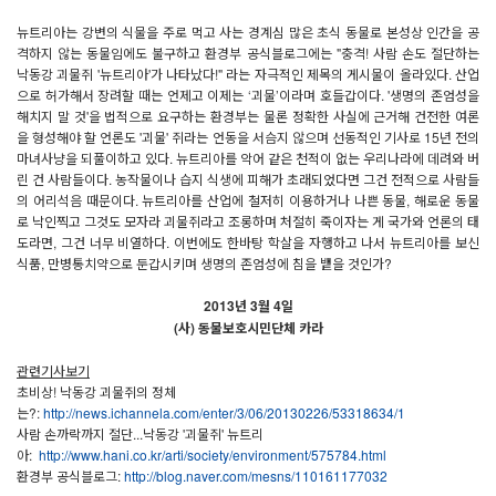
뉴트리아는 강변의 식물을 주로 먹고 사는 경계심 많은 초식 동물로 본성상 인간을 공
격하지 않는 동물임에도 불구하고 환경부 공식블로그에는 "충격! 사람 손도 절단하는
낙동강 괴물쥐 '뉴트리아'가 나타났다!" 라는 자극적인 제목의 게시물이 올라있다. 산업
으로 허가해서 장려할 때는 언제고 이제는 ‘괴물’이라며 호들갑이다. '생명의 존엄성을
해치지 말 것'을 법적으로 요구하는 환경부는 물론 정확한 사실에 근거해 건전한 여론
을 형성해야 할 언론도 '괴물' 쥐라는 언동을 서슴지 않으며 선동적인 기사로 15년 전의
마녀사냥을 되풀이하고 있다. 뉴트리아를 악어 같은 천적이 없는 우리나라에 데려와 버
린 건 사람들이다. 농작물이나 습지 식생에 피해가 초래되었다면 그건 전적으로 사람들
의 어리석음 때문이다. 뉴트리아를 산업에 철저히 이용하거나 나쁜 동물, 해로운 동물
로 낙인찍고 그것도 모자라 괴물쥐라고 조롱하며 처절히 죽이자는 게 국가와 언론의 태
도라면, 그건 너무 비열하다. 이번에도 한바탕 학살을 자행하고 나서 뉴트리아를 보신
식품, 만병통치약으로 둔갑시키며 생명의 존엄성에 침을 뱉을 것인가?
2013년 3월 4일
(사) 동물보호시민단체 카라
관련기사보기
초비상! 낙동강 괴물쥐의 정체
는?:
http://news.ichannela.com/enter/3/06/20130226/53318634/1
사람 손까락까지 절단...낙동강 '괴물쥐' 뉴트리
아:
http://www.hani.co.kr/arti/society/environment/575784.html
환경부 공식블로그:
http://blog.naver.com/mesns/110161177032