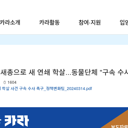
카라소개
카라활동
참여·지원
입
 새총으로 새 연쇄 학살...동물단체 "구속 수
1604
새 학살 사건 구속 수사 촉구_정책변화팀_20240314.pdf