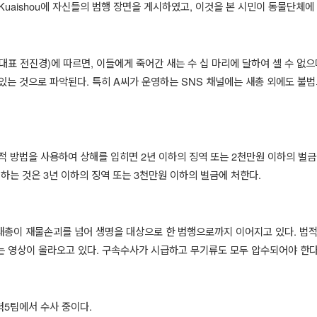
Kuaishou
에 자신들의 범행 장면을 게시하였고
,
이것을 본 시민이 동물단체에
대표 전진경
)
에 따르면
,
이들에게 죽어간 새는 수 십 마리에 달하여 셀 수 없으
있는 것으로 파악된다
.
특히
A
씨가 운영하는
SNS
채널에는 새총 외에도 불법
적 방법을 사용하여 상해를 입히면
2
년 이하의 징역 또는
2
천만원 이하의 벌금
 하는 것은
3
년 이하의 징역 또는
3
천만원 이하의 벌금에 처한다
.
새총이 재물손괴를 넘어 생명을 대상으로 한 범행으로까지 이어지고 있다
.
법적
는 영상이 올라오고 있다
.
구속수사가 시급하고 무기류도 모두 압수되어야 한
력
5
팀에서 수사 중이다
.