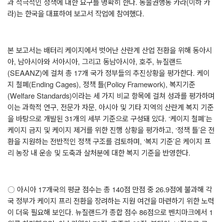
과 적극적인 정책에 대한 요구를 명확히 한다
.
동물권행동 카라
(
이하 카
라
)
는 한국을 대표하여 보고서 작업에 참여했다
.
본 보고서는 배터리 케이지에서 벗어난 산란계 산업 전환을 위해 동아시
아
,
남아시아와 서아시아
,
그리고 동남아시아
,
호주
,
뉴질랜드
(SEAANZ)
에 걸쳐 총
17
개 국가 정부들의 추진상황을 평가한다
.
케이
지 철폐
(Ending Cages),
정책 틀
(Policy Framework),
복지기준
(Welfare Standards)
이라는 세 가지 비교 항목에 걸쳐 성과를 평가하며
이는 과학적 연구
,
전문가 자문
,
아시아 및 기타 지역의 산란계 복지 기준
을 바탕으로 개발된
31
개의 세부 기준으로 구성돼 있다
. ‘
케이지 철폐
’
는
케이지 금지 및 케이지 제거를 위한 진행 상황을 평가하고
, ‘
정책 틀
’
은 전
환을 지원하는 전반적인 정책 구조를 검토하며
, ‘
복지 기준
’
은 케이지 프
리 농장 내 운송 및 도축과 살처분에 대한 복지 기준을 반영한다
.
〇
아시아
17
개국의 평균 점수는 총
140
점 만점 중
26.9
점에 불과해 각
국 정부가 케이지 프리 전환을 장려하는 지원 여건을 마련하기 위한 노력
이 더욱 필요해 보인다
.
뉴질랜드가 종합 점수
86
점으로 벤치마크에서
1