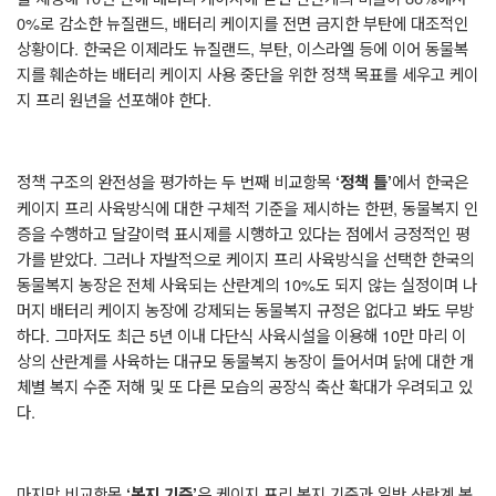
0%
로 감소한 뉴질랜드
,
배터리 케이지를 전면 금지한 부탄에 대조적인
상황이다
.
한국은 이제라도 뉴질랜드
,
부탄
,
이스라엘 등에 이어 동물복
지를 훼손하는 배터리 케이지 사용 중단을 위한 정책 목표를 세우고 케이
지 프리 원년을 선포해야 한다
.
정책 구조의 완전성을 평가하는 두 번째 비교항목
에서 한국은
‘
정책 틀
’
케이지 프리 사육방식에 대한 구체적 기준을 제시하는 한편
,
동물복지 인
증을 수행하고 달걀이력 표시제를 시행하고 있다는 점에서 긍정적인 평
가를 받았다
.
그러나 자발적으로 케이지 프리 사육방식을 선택한 한국의
동물복지 농장은 전체 사육되는 산란계의
10%
도 되지 않는 실정이며 나
머지 배터리 케이지 농장에 강제되는 동물복지 규정은 없다고 봐도 무방
하다
.
그마저도 최근
5
년 이내 다단식 사육시설을 이용해
10
만 마리 이
상의 산란계를 사육하는 대규모 동물복지 농장이 들어서며 닭에 대한 개
체별 복지 수준 저해 및 또 다른 모습의 공장식 축산 확대가 우려되고 있
다
.
마지막 비교항목
은 케이지 프리 복지 기준과 일반 산란계 복
‘
복지 기준
’