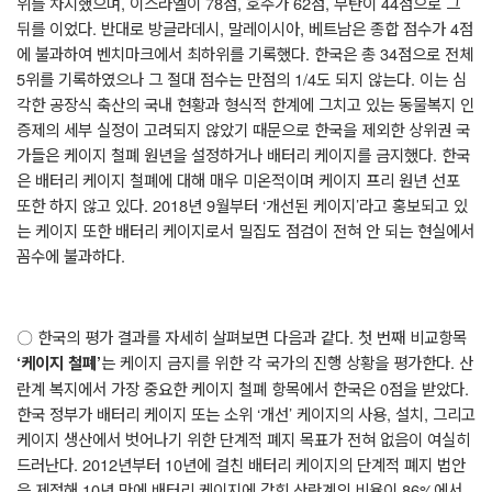
위를 차지했으며
,
이스라엘이
78
점
,
호주가
62
점
,
부탄이
44
점으로 그
뒤를 이었다
.
반대로 방글라데시
,
말레이시아
,
베트남은 종합 점수가
4
점
에 불과하여 벤치마크에서 최하위를 기록했다
.
한국은 총
34
점으로 전체
5
위를 기록하였으나 그 절대 점수는 만점의
1/4
도 되지 않는다
.
이는 심
각한 공장식 축산의 국내 현황과 형식적 한계에 그치고 있는 동물복지 인
증제의 세부 실정이 고려되지 않았기 때문으로 한국을 제외한 상위권 국
가들은 케이지 철폐 원년을 설정하거나 배터리 케이지를 금지했다
.
한국
은 배터리 케이지 철폐에 대해 매우 미온적이며 케이지 프리 원년 선포
또한 하지 않고 있다
. 2018
년
9
월부터
‘
개선된 케이지
’
라고 홍보되고 있
는 케이지 또한 배터리 케이지로서 밀집도 점검이 전혀 안 되는 현실에서
꼼수에 불과하다
.
〇
한국의 평가 결과를 자세히 살펴보면 다음과 같다
.
첫 번째 비교항목
는 케이지 금지를 위한 각 국가의 진행 상황을 평가한다
.
산
‘
케이지 철폐
’
란계 복지에서 가장 중요한 케이지 철폐 항목에서 한국은
0
점을 받았다
.
한국 정부가 배터리 케이지 또는 소위
‘
개선
’
케이지의 사용
,
설치
,
그리고
케이지 생산에서 벗어나기 위한 단계적 폐지 목표가 전혀 없음이 여실히
드러난다
. 2012
년부터
10
년에 걸친 배터리 케이지의 단계적 폐지 법안
을 제정해
10
년 만에 배터리 케이지에 갇힌 산란계의 비율이
86%
에서