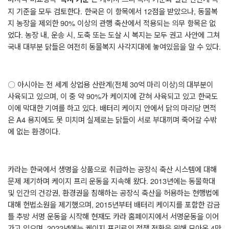
지 기준을 모두 검토한다
.
한국은 이 항목에서
12
점을 받았으나
,
동물복
지 농장을 제외한
90%
이상의 관행 축산에서 적용되는 의무 항목은 없
었다
.
농장 내
,
운송 시
,
도축 또는 도살 시 복지는 모두 권고 사안에 그쳐
국내 대부분 닭들은 여전히 동물복지 사각지대에 놓여있음을 알 수 있다
.
〇
아시아는 전 세계 상업용 산란계
(
전체
30
억 마리 이상
)
의 대부분이
사육되고 있으며
,
이 중 약
90%
가 케이지에 갇혀 사육되고 있고 한국도
이에 막대한 기여를 하고 있다
.
배터리 케이지 안에서 닭의 마리당 면적
은
A4
용지에도 못 미치며 실제로는 닭들이 서로 부대끼며 죽어갈 수밖
에 없는 환경이다
.
카라는 한국에서 생명을 상품으로 취급하는 공장식 축산 시스템에 대해
문제 제기하며 케이지 프리 운동을 지속해 왔다
. 2013
년에는 동물학대
및 인간의 건강권
,
환경권을 침해하는 공장식 축산을 허용하는 현행법에
대해 헌법소원을 제기했으며
, 2015
년부터 배터리 케이지를 포함한 감금
틀 추방 서명 운동을 시작해 현재도 카라 홈페이지에서 서명운동을 이어
가고 있으며
, 2022
년에는 케이지 프리로의 정책 전환을 위해 모아온
4
만