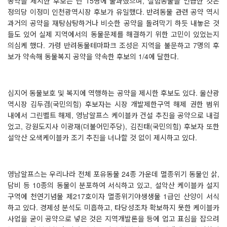
공약을 제시한 후보는 단
15
명에 불과했으며
,
실험동물을 언급한 것은
정의당 이정미 인천광역시장 후보가 유일했다
.
반려동물 관련 공약 역시
과거의 공약을 재탕삼탕하거나 비슷한 공약을 돌려막기 하듯 내놓은 것
들도 있어 실제 지역에서의 동물문제를 해결하기 위한 고민이 있었는지
의심케 했다
.
가령 반려동물테마파크 조성은 지역을 불문하고
7
명의 후
보가 약속해 동물복지 공약을 약속한 후보의
1/4
에 달한다
.
심지어 동물보호 및 복지에 역행하는 공약을 제시한 후보도 있다
.
울산광
역시장 김두겸
(
국민의힘
)
후보자는 시장 개발제한구역 해제 권한 범위
내에서 그린벨트 해제
,
영남알프스 케이블카 건설 추진을 공약으로 내걸
었고
,
강원도지사 이광재
(
더불어민주당
),
김진태
(
국민의힘
)
후보자 또한
설악산 오색케이블카 조기 추진을 너나할 것 없이 제시하고 있다
.
영남알프스는 우리나라 전체 포유동물
24
종 가운데 멸종위기 동물인 삵
,
담비 등
10
종의 동물이 분포하여 서식하고 있고
,
설악산 케이블카 설지
구역에 천연기념물 제
217
호이자 멸종위기야생생물
1
급인 산양이 서식
하고 있다
.
경제성 분석도 미흡하고
,
타당성조차 확보하지 못한 케이블카
사업을 굳이 공약으로 넣은 것은 지역개발론을 등에 업고 표심을 잡으려