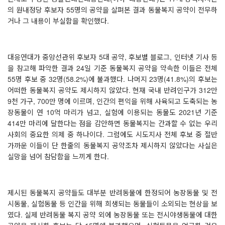
의 원내정당 후보자
55
명의 공약을 살펴본 결과 동물복지 공약이 전무하
거나 그 내용이 부실함을 확인했다
.
대응연대가 중앙선관위 후보자
5
대 공약
,
후보별 블로그
,
인터넷 기사 등
을 참고해 파악한 결과
24
일 기준 동물복지 공약을 약속한 이들은 전체
55
명 후보 중
32
명
(58.2%)
에 불과했다
.
나머지
23
명
(41.8%)
의 후보는
어떠한 동물복지 공약도 제시하지 않았다
.
현재 국내 반려인구가
312
만
9
천 가구
, 700
만 명에 이르며
,
인간의 편익을 위해 사육되고 도축되는 농
장동물이 연
10
억 마리가 넘고
,
실험에 이용되는 동물도
2021
년 기준
414
만 마리에 달한다는 점을 감안하면 동물복지는 간과할 수 없는 우리
사회의 중요한 의제 중 하나이다
.
그럼에도 시도지사 전체 후보 중 절반
가까운 이들이 단 한줄의 동물복지 공약조차 제시하지 않았다는 사실은
실망을 넘어 참담함을 느끼게 한다
.
제시된 동물복지 공약들도 대부분 반려동물에 한정되어 농장동물 및 전
시동물
,
실험동물 등 인간을 위해 희생되는 동물들이 소외되는 현상을 보
였다
.
실제 반려동물 복지 공약 외에 농장동물 또는 전시야생동물에 대한