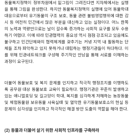
동물복지정책이 정부차원에서 밑그림이 그려진다면 지자체에서는 실행
을 통해 그림을 완성한다
.
하지만 동물복지정책의 실행에 있어 동물학대
대응으로부터 유기동물의 구조 보호
,
동물 관련 불법영업행위에 대한 감
시 등 여전히 민간에서 많은 부분을 대신하고 있는 실정이다
.
어느 한쪽
의 노력과 역량만으로는 날이 갈수록 증가하는 사회적 요구를 모두 수용
하기 어렵다
.
이에 따라 민관협력의 중요성 역시 점점 강조되고 있음에도
불구하고 민간단체와의 협력체계를 갖추기는 커녕 지역 내 활동하는 단
체들 조차 파악하고 있지 못하거나 대립하는 행정기관들이 허다하다
.
이
를 위해 민관네트워크를 구성해 주기적인 만남을 통해 서로를 이해하는
과정이 요구된다
.
더불어 동물보호 및 복지 문제를 인지하고 적극적 행정조치를 이행하도
록 공무원 대상 동물보호 교육이 필요하다
.
행정기관은 꾸준히 발생하고
있는 애니멀호딩 및 길고양이 학대
,
복지를 심각하게 저해하는 농장동물
및 체험동물원 보유동물 사육실태 및 열악한 유기동물보호소의 현실 등
문제의 심각성을 인지하고 적극적인 해결 방안 도출의 역할을 해야 한다
.
(2)
동물과 더불어 살기 위한 사회적 인프라를 구축하라