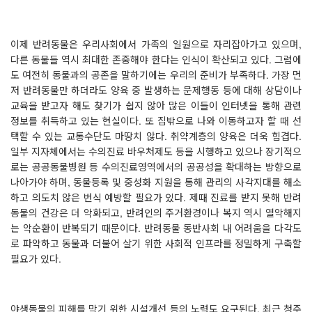
이제 반려동물은 우리사회에서 가족의 일원으로 자리잡아가고 있으며
,
다른 동물들 역시 최대한 존중해야 한다는 인식이 확산되고 있다
.
그럼에
도 여전히 동물과의 공존을 말하기에는 우리의 준비가 부족하다
.
가장 먼
저 반려동물만 하더라도 양육 중 발생하는 문제행동 등에 대해 상담이나
교육을 받고자 해도 찾기가 쉽지 않아 많은 이들이 인터넷을 통해 관련
정보를 취득하고 있는 현실이다
.
또 집밖으로 나와 이동하고자 할 때 선
택할 수 있는 교통수단도 마땅치 않다
.
취약계층의 양육은 더욱 힘겹다
.
일부 지자체에서는 수의진료 바우처제도 등을 시행하고 있으나 장기적으
로는 공공동물병원 등 수의진료영역에서의 공공성을 확대하는 방향으로
나아가야 하며
,
동물등록 및 중성화 지원을 통해 관리의 사각지대를 해소
하고 의도치 않은 번식 예방할 필요가 있다
.
제때 진료를 받지 못해 반려
동물의 건강은 더 악화되고
,
반려인의 주거환경이나 복지 역시 열악해지
는 악순환이 반복되기 때문이다
.
반려동물 동반사회 내 어려움을 다각도
로 파악하고 동물과 더불어 살기 위한 사회적 인프라를 정밀하게 구축할
필요가 있다
.
야생동물의 피해를 막기 위한 시설개선 등의 노력도 요구된다
.
최근 청주