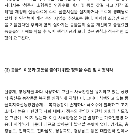
시에서는
"
청주시 소형동물 인공수로 폐사 및 동물 찻길 사고 저감 조
례
"
를 제정해 인공수료에 수로 탈출시설을 설치하거나 도로에 생태통로
설치 및 연석높이 개선 등의 사업을 추진토록 했다
.
이처럼 조금만 관심
을 기울인다면 우리와 함께 살아가는 동물들의 삶을 개선하고 불필요한
동물들의 피해를 막을 수 있어 행정기관의 보다 많은 관심과 적극적인 실
행이 요구된다
.
(3)
동물의 이용과 고통을 줄이기 위한 정책을 수립 및 시행하라
살충제
,
항생제를 과다 사용하며 고밀도 사육환경을 유지하고 있는 공장
식 축산은 농장동물 복지를 심각하게 저해한다
.
그나마 시행되고 있는 동
물복지축산농장인증제로 복지농장이 존재하나 극소수에 불과하고 고기
소비가 높은 대한민국 사회 내에서 정부와 광역자치단체 차원의 심도깊
은 고민이 보이지 않는다
.
이런 사육환경은 매년 발생하는 가축전염병 대
응에 취약하기 때문에 대규모 살처분이 발생할 수밖에 없다
.
경기도
,
충
청남도
,
전라북도
,
전라남도
,
경상북도
,
경상남도 등은 대한민국 안에서