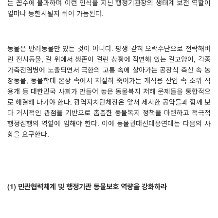
는 꼼수에 불과하며 이런 인식을 지닌 행정기관장의 생태계 보전 역할이
얼마나 등한시될지 쉬이 가늠된다
.
동물은 반려동물만 있는 것이 아니다
.
평생 갇혀 오락수단으로 전락해버
린 전시동물
,
길 위에서 생존이 걸린 상황에 직면해 있는 길고양이
,
각종
가축전염병에 노출되면서 극한의 고통 속에 살아가는 공장식 축산 속 농
장동물
,
동물학대 온상 속에서 처절히 죽어가는 개식용 산업 속 소위 식
용개 등 대한민국 사회가 만들어 놓은 동물복지 저해 문제들을 통합적으
로 해결해 나가야 한다
.
광역자치단체장은 앞서 제시한 공약들과 함께 보
다 거시적인 관점을 기반으로 촘촘한 동물복지 정책을 마련하고 적극적
행정집행의 역할에 임해야 한다
.
이에 동물권대선대응연대는 다음의 사
항을 요구한다
.
(1)
민관협력체계 및 행정기관 동물보호 역량을 강화하라