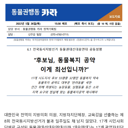
대한민국 전역의 지방의회 의원
,
지방자치단체장
,
교육감을 선출하는 제
8
회 전국동시지방선거가 불과 일주일도 채 남지 않았다
. 17
개 시민사회
단체로 구성된 동물권대선대응연대
(
이하
‘
대응연대
’)
는
17
개 광역자치단