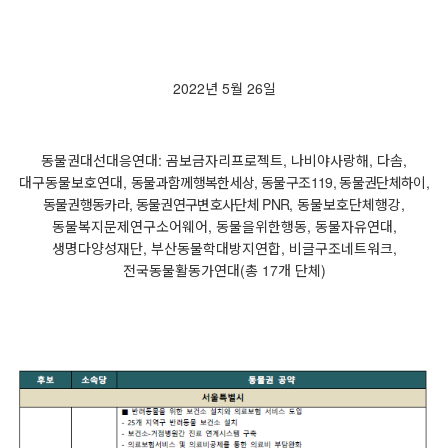
2022
년
5
월
26
일
동물권대선대응연대
:
곰보금자리프로젝트
,
나비야사랑해
,
다솜
,
대구동물보호연대
,
동물과함께행복한세상
,
동물구조
119,
동물권단체하이
,
동물권행동카라
,
동물권연구변호사단체
PNR
,
동물보호단체행강
,
동물복지문제연구소어웨어
,
동물을위한행동
,
동물자유연대
,
생명다양성재단
,
부산동물학대방지연합
,
비글구조네트워크
,
전국동물활동가연대
(
총
17
개 단체
)