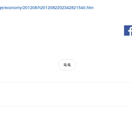
page/economy/201208/h2012082202342821540.htm
목록