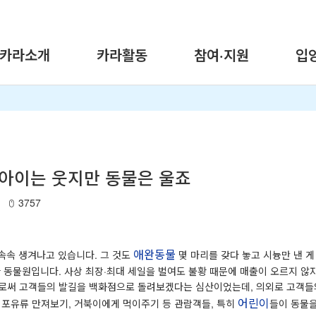
카라소개
카라활동
참여·지원
입
 아이는 웃지만 동물은 울죠
3757
애완동물
 속속 생겨나고 있습니다. 그 것도
몇 마리를 갖다 놓고 시늉만 낸 게
짜 동물원입니다. 사상 최장·최대 세일을 벌여도 불황 때문에 매출이 오르지 않
로써 고객들의 발길을 백화점으로 돌려보겠다는 심산이었는데, 의외로 고객들의
어린이
 포유류 만져보기, 거북이에게 먹이주기 등 관람객들, 특히
들이 동물을