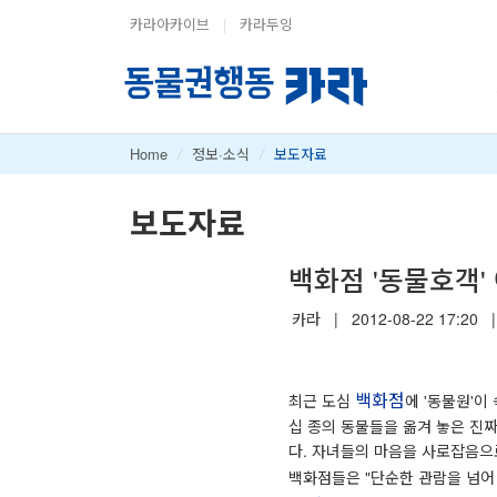
카라아카이브
|
카라두잉
Home
/
정보·소식
/
보도자료
보도자료
백화점 '동물호객'
카라
|
2012-08-22 17:20
|
백화점
최근 도심
에 '동물원'이
십 종의 동물들을 옮겨 놓은 진
다. 자녀들의 마음을 사로잡음으
백화점들은 "단순한 관람을 넘어