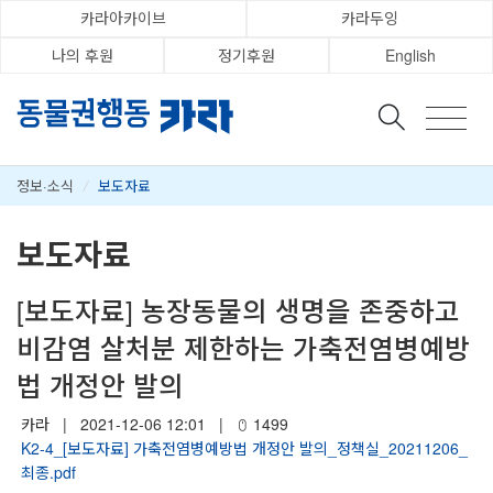
카라아카이브
카라두잉
나의 후원
정기후원
English
정보·소식
/
보도자료
보도자료
[보도자료] 농장동물의 생명을 존중하고
비감염 살처분 제한하는 가축전염병예방
법 개정안 발의
카라
|
2021-12-06 12:01
|
1499
K2-4_[보도자료] 가축전염병예방법 개정안 발의_정책실_20211206_
최종.pdf