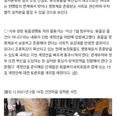
살처분명령 철회 조항 신설로
,
농장동물을 축산업의 대상으로만 바라보
는 현행법의 한계에서 벗어나 생명체로 존중받는 사회로 견인하며 무차
별적 살처분을 줄일 수 있을 것으로 보인다
.
○
이와 관련 동물권행동 카라 활동가는
“
지난
7
월 법무부는
‘
동물은 물
건이 아니다
’
라는 내용의 민법 개정안을 마련해 입법예고했다
.
동물을 생
명체로서 보호하고 존중해야 한다는 사회적 공감대를 반영한 결과이다
.
또다시 조류독감이 확산되고 있는 현재 농장동물도 생명체로서 존중받을
수 있도록 국회는 이번 개정안을 빠르게 통과시켜야 한다
.
관계부처와 정
부 또한 백신을 도입하는 등 살처분 중심의 방역정책을 전환해야 한다
”
고
밝혔다
.
개정안을 준비해온 단체들은 동물복지국회포럼과 함께 오는
15
일 개정안에 대한 토론회를 개최할 예정이다
. (
끝
)
[
붙임
1] 2021
년
2
월
19
일 산안마을 살처분 사진