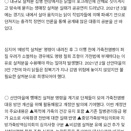
○
대규모 살처분 집행 현장에서는 닭들이 포크레인에 산채로 짓이겨지
고 땅속에 묻히는 생매장 살처분 실태가 공공연히 드러났다
. 2021
년
3
월
에는 경기도 내에서 살아 움직이는 닭이 작업자들에 의해 파쇄기 안으로
던져지는 충격적 장면이 언론을 통해 공개돼 많은 대중의 공분을 산 바
있다
.
심지어
‘
예방적 살처분
’
명령이 내려진 후 그 이행 전에 가축전염병이 퍼
질 우려가 소멸하는 경우에도 명령 철회 조항이 가전법에 부재하다는 이
유로 살처분을 수용해야 하는 일마저 발생했다
. 2021
년
2
월 산안마을의
3
만
7
천여 마리 닭들은 잠복기가 지나 감염 위험에 놓이지 않았지만 불
필요한 살처분으로 희생되어야 했다
.
○
산안마을에 행해진 살처분 명령을 계기로 단체들이 모여 가축전염병
대응 방안 개선을 위해 활동해왔고 개정안 발의에 기여했다
.
이번 개정안
의 주요내용은
▲
목적에 가축의 건강 유지 포함
▲
기존 질병관리등급 평
가 요소로 사육환경 전반에 대한 실태 반영
▲
중앙가축방역심의회와 지
방가축방역심의회의 심의사항 구분
▲
비감염 살처분 유예 요건 추가 및