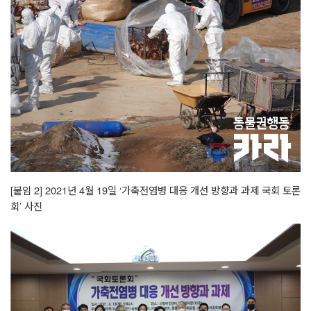
[
붙임
2] 2021
년
4
월
19
일
‘
가축전염병 대응 개선 방향과 과제 국회 토론
회
’
사진