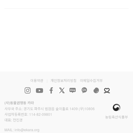
이용약관
|
개인정보처리방침
이메일수집거부
(사)동물권행동 카라
사무국 주소: 경기도 파주시 법원읍 술이홀로 1409 (우)10806
사업자등록번호: 114-82-09801
농림축산식품부
대표: 전진경
MAIL:
info@ekara.org