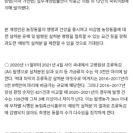
방법
(
이하 가전법
)
일부개정법률안이 박홍근 의원 외
12
인의 국회의원에
의해 발의됐다
.
본 개정안은 농장동물의 생명과 건강을 중시하고 비감염 농장동물에 대
한 살처분 유예 및 발령된 살처분 명령을 철회할 수 있는 요건 등을 갖춰
과도한
‘
예방적 살처분
’
을 제한할 수 있을 것으로 기대된다
.
○
2020
년
11
월부터
2021
년
4
월 사이 국내에서 고병원성 조류독감
(AI)
발생으로 살처분된 닭과 오리 등 가금류의 수는 약
3
천만 마리에 달
한다
.
역대 최악의 조류독감 살처분 마릿수로 여겨지는
2016~2017
년의
3
천
8
백만여 마리에 버금가는 규모에 해당한다
.
그러나
2016~2017
년
양성 판정 숫자인
421
건과 비교할 때
2020~2021
년의 경우에 발생 건
수는
109
건에 그쳐
3
배 이상이나 차이가 난다
.
이는 발생농가 3
km
이내
에 무차별 시행된 농림축산식품부의
‘
예방적 살처분
’
의 결과로 조류독감
에 감염되지 않아도 희생된 동물의 수가 다수임을 짐작하게 한다
.