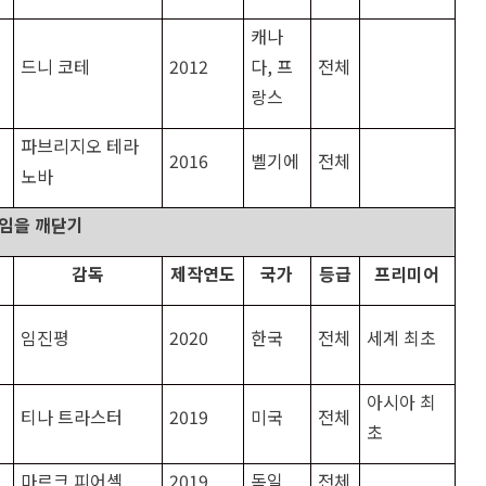
캐나
드니 코테
2012
다
,
프
전체
랑스
파브리지오 테라
2016
벨기에
전체
노바
임을 깨닫기
감독
제작연도
국가
등급
프리미어
임진평
2020
한국
전체
세계 최초
아시아 최
티나 트라스터
2019
미국
전체
초
마르크 피어셸
2019
독일
전체