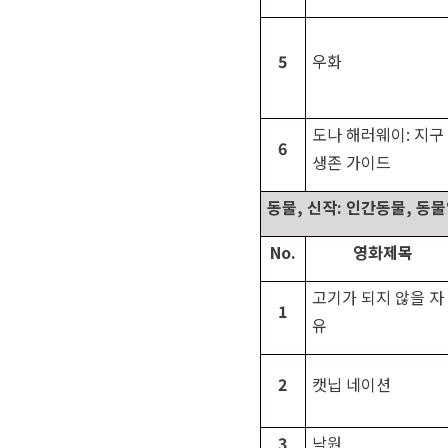
5
우화
도나 해러웨이
:
지구
6
생존 가이드
동물
,
신작
:
인간동물
,
동물
No.
영화제목
고기가 되지 않을 자
1
유
2
캣닙 네이션
3
낙원