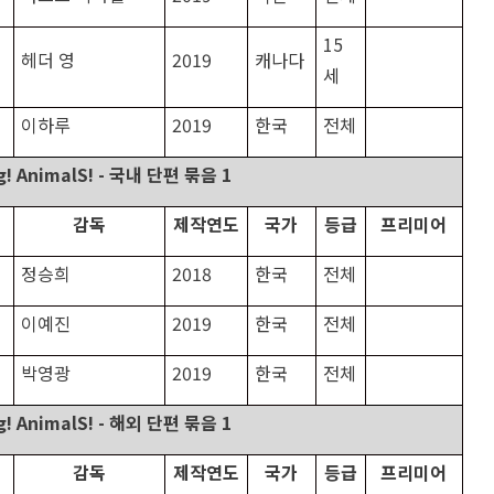
15
헤더 영
2019
캐나다
세
이하루
2019
한국
전체
g! AnimalS! -
국내 단편 묶음
1
감독
제작연도
국가
등급
프리미어
정승희
2018
한국
전체
이예진
2019
한국
전체
박영광
2019
한국
전체
g! AnimalS! -
해외 단편 묶음
1
감독
제작연도
국가
등급
프리미어