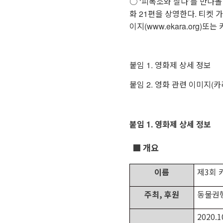
○ ‘피폭소와 살다’를 만나
화 21편을 상영한다. 티켓 
이지(www.ekara.org)또
붙임 1. 영화제 상세 정보
붙임 2. 영화 관련 이미지(
붙임 1. 영화제 상세 정보
■
개요
이름
제
3
회 
주최
,
후원
동물권
2020.1