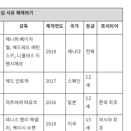
중심 사유 해체하기
감독
제작연도
국가
등급
프리미어
제니퍼 베이치
월
,
에드워드 버틴
2019
캐나다
전체
스키
,
니콜라스 드
펜시에르
12
에드 안토하
2017
스페인
세
12
마츠바라 타모츠
2016
일본
한국 최초
세
데니스 헨리 헤넬
15
아시아 최
2019
미국
리
,
케이시 수챈
세
초