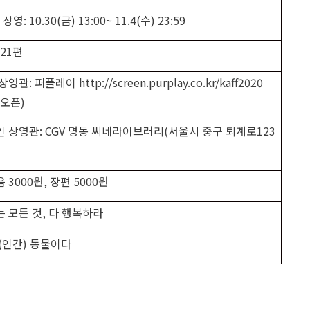
 상영
: 10.30(
금
) 13:00~ 11.4(
수
) 23:59
국
21
편
 상영관
:
퍼플레이
http://screen.purplay.co.kr/kaff2020
4 오픈
)
인 상영관
: CGV
명동 씨네라이브러리
(
서울시 중구 퇴계로
123
음
3000
원
,
장편
5000
원
 모든 것
,
다 행복하라
(
인간
)
동물이다