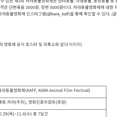
볼 수 있는 제3회 카라동물영화제는 반려동물, 야생동물, 농장동물 등
가격은 단편묶음 3000원, 장편 5000원이다. 카라동물영화제에 대한
는 카라동물영화제 인스타그램(@kara_kaff)을 통해 확인할 수 있다. (
카라 영화제 공식 포스터 및 피폭소와 살다 이미지)
카라동물영화제
(KAFF, KARA Animal Film Festival)
행동 카라
(
주최
),
영화진흥위원회
(
후원
)
0.29(
목
)~11.4(
수
)
총
7
일간