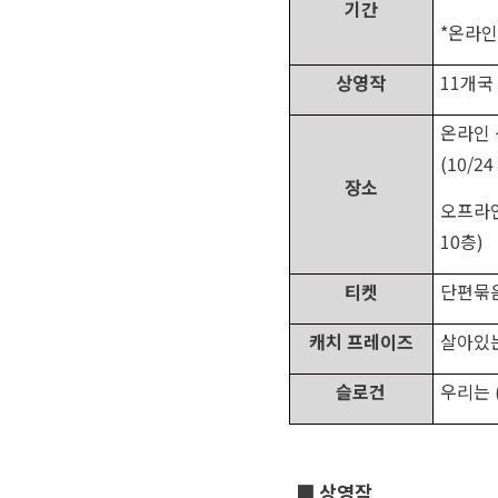
기간
*
온라인
상영작
11
개
온라인
(
10/2
장소
오프라
10
층
)
티켓
단편묶
캐치 프레이즈
살아있는
슬로건
우리는
■
상영작