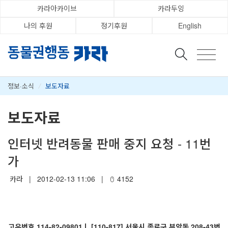
카라아카이브
카라두잉
나의 후원
정기후원
English
정보·소식
/
보도자료
보도자료
인터넷 반려동물 판매 중지 요청 - 11번
가
카라
|
2012-02-13 11:06
|
4152
고유번호 114-82-09801ㅣ [110-817] 서울시 종로구 부암동 208-43번