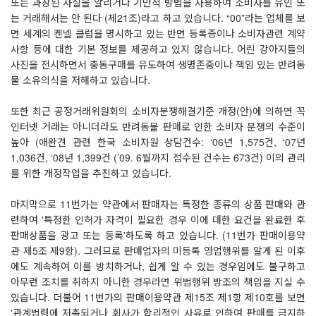
또는 과장된 사실을 알리거나 기만적 방법을 사용하여 소비자를 유인 또
는 거래해서는 안 된다 (제21조)라고 하고 있습니다. “00”라는 업체를 보
면 세계의 켄넬 클럽을 명시하고 있는 반면 등록증이나 소비자관련 계약
사항 등에 대한 기본 정보를 제공하고 있지 않습니다. 어린 강아지들의
사진을 전시하면서 충동구매를 유도하여 생명존중이나 책임 있는 반려동
물 소유의식을 저해하고 있습니다.
또한 최근 공정거래위원회의 소비자분쟁해결기준 개정(안)에 의하면 꼭
인터넷 거래는 아니더라도 반려동물 판매로 인한 소비자 분쟁의 수준이
높아 (애완견 관련 한국 소비자원 상담건수: ‘06년 1,575건, ‘07년
1,036건, ‘08년 1,399건 (’09. 6월까지 접수된 건수는 673건) 이의 관리
를 위한 개정작업을 추진하고 있습니다.
마지막으로 11번가는 약관에서 판매자는 특정한 종류의 상품 판매와 관
련하여 '특정한 인허가 자격이 필요한 경우 이에 대한 요건을 완료한 후
판매상품을 광고 또는 등록'하도록 하고 있습니다. (11번가 판매이용약
관 제5조 제9항). 그러므로 판매업자의 미등록 영업행위를 알게 된 이후
에도 계속하여 이를 방치하거나, 쉽게 알 수 있는 경우임에도 불구하고
아무런 조치를 취하지 아니한 경우라면 위법행위 방조의 책임을 지실 수
있습니다. 더불어 11번가의 판매이용약관 제15조 제1항 제10호를 보면
'관계법령에 저촉되거나 회사가 합리적인 사유로 인하여 판매를 금지하