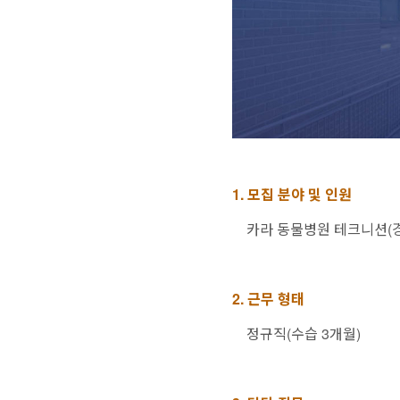
1. 모집 분야 및 인원
카라 동물병원 테크니션(경
2. 근무 형태
정규직(수습 3개월)