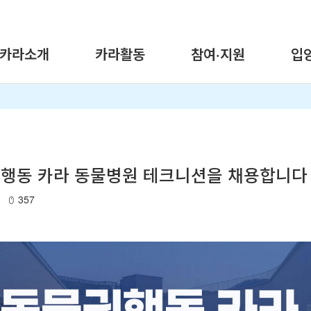
카라소개
카라활동
참여·지원
입
물권행동 카라 동물병원 테크니션을 채용합니다
357