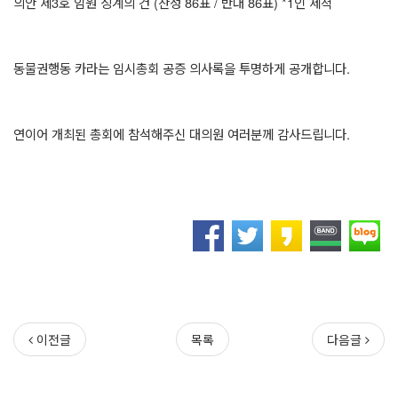
의안 제
3
호 임원 징계의 건
(
찬성
86
표
/
반대
86
표
) *1
인 제척
동물권행동 카라는 임시총회 공증 의사록을 투명하게 공개합니다
.
연이어 개최된 총회에 참석해주신 대의원 여러분께 감사드립니다
.
이전글
목록
다음글