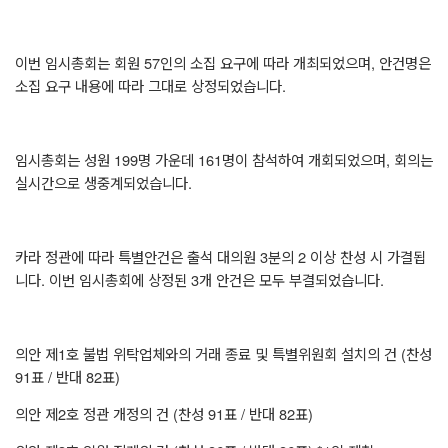
이번 임시총회는 회원
57
인의 소집 요구에 따라 개최되었으며
,
안건명은
소집 요구 내용에 따라 그대로 상정되었습니다
.
임시총회는 성원
199
명 가운데
161
명이 참석하여 개회되었으며
,
회의는
실시간으로 생중계되었습니다
.
카라 정관에 따라 특별안건은 출석 대의원
3
분의
2
이상 찬성 시 가결됩
니다
.
이번 임시총회에 상정된
3
개 안건은 모두 부결되었습니다
.
의안 제
1
호 불법 위탁업체와의 거래 종료 및 특별위원회 설치의 건
(
찬성
91
표
/
반대
82
표
)
의안 제
2
호 정관 개정의 건
(
찬성
91
표
/
반대
82
표
)