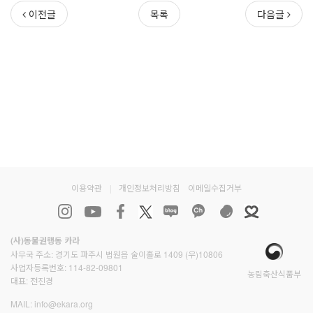
이전글
목록
다음글
이용약관
|
개인정보처리방침
이메일수집거부
(사)동물권행동 카라
사무국 주소: 경기도 파주시 법원읍 술이홀로 1409 (우)10806
사업자등록번호: 114-82-09801
농림축산식품부
대표: 전진경
MAIL:
info@ekara.org