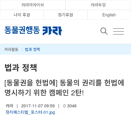
카라아카이브
카라두잉
나의 후원
정기후원
English
카라활동
/
법과 정책
법과 정책
[동물권을 헌법에] 동물의 권리를 헌법에
명시하기 위한 캠페인 2탄!
카라
|
2017-11-07 09:59
|
3046
정치페스티벌_포스터-01.jpg