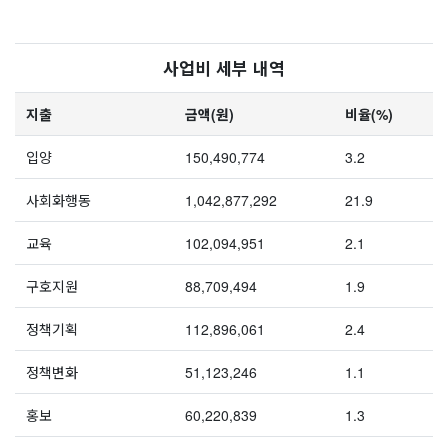
사업비 세부 내역
지출
금액(원)
비율(%)
입양
150,490,774
3.2
사회화행동
1,042,877,292
21.9
교육
102,094,951
2.1
구호지원
88,709,494
1.9
정책기획
112,896,061
2.4
정책변화
51,123,246
1.1
홍보
60,220,839
1.3