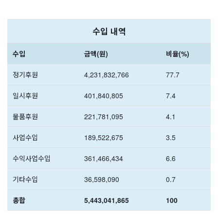
수입 내역
수입
금액(원)
비율(%)
정기후원
4,231,832,766
77.7
일시후원
401,840,805
7.4
물품후원
221,781,095
4.1
사업수입
189,522,675
3.5
수익사업수입
361,466,434
6.6
기타수입
36,598,090
0.7
총합
5,443,041,865
100