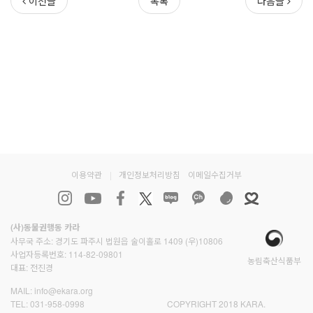
이전글
목록
다음글
이용약관
|
개인정보처리방침
이메일수집거부
(사)동물권행동 카라
사무국 주소: 경기도 파주시 법원읍 술이홀로 1409 (우)10806
사업자등록번호: 114-82-09801
농림축산식품부
대표: 전진경
MAIL:
info@ekara.org
TEL:
031-958-0998
COPYRIGHT 2018 KARA.